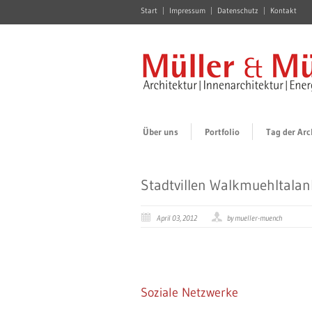
Start
Impressum
Datenschutz
Kontakt
Über uns
Portfolio
Tag der Arc
Stadtvillen Walkmuehltalan
April 03, 2012
by mueller-muench
Soziale Netzwerke